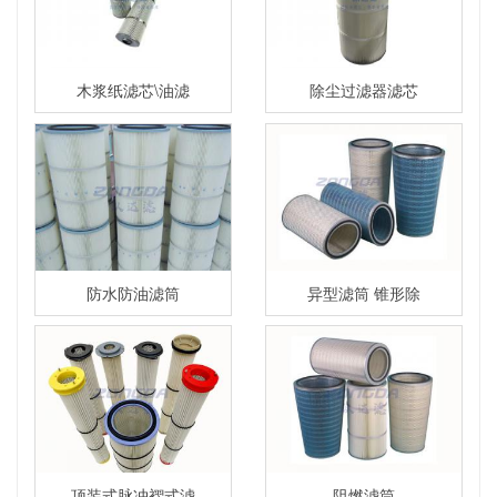
木浆纸滤芯\油滤
除尘过滤器滤芯
防水防油滤筒
异型滤筒 锥形除
顶装式脉冲褶式滤
阻燃滤筒