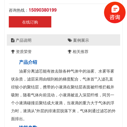
15090380199
咨询热线：
在线订购
产品说明
案例展示
资质荣誉
相关推荐
产品介绍
油雾分离滤芯能有效去除各种气体中的油雾、水雾等雾
状杂质，滤层采用由细到粗的梯度配合，气体首**入滤孔直
径较小的聚结层，携带的小液滴在聚结层表面被纤维拦截并
吸附，随着气体向前流动，小液滴被送入深层纤维，同另一
个小液滴碰撞后聚结成大液滴，当液滴的重力大于气体的浮
力时，液滴从*外层的排液层脱落下来，气体则通过滤芯的外
面排出。