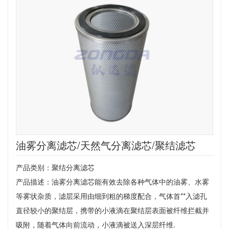
油雾分离滤芯/天然气分离滤芯/聚结滤芯
产品类别：聚结分离滤芯
产品描述：油雾分离滤芯能有效去除各种气体中的油雾、水雾
等雾状杂质，滤层采用由细到粗的梯度配合，气体首**入滤孔
直径较小的聚结层，携带的小液滴在聚结层表面被纤维拦截并
吸附，随着气体向前流动，小液滴被送入深层纤维.